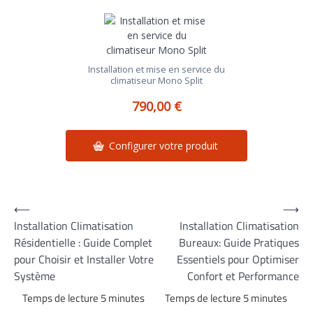
Installation et mise en service du
climatiseur Mono Split
790,00 €
Configurer votre produit
Navigation
⟵
⟶
Installation Climatisation
Installation Climatisation
de
Résidentielle : Guide Complet
Bureaux: Guide Pratiques
l’article
pour Choisir et Installer Votre
Essentiels pour Optimiser
Système
Confort et Performance