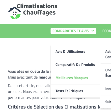
Skip
to
content
Climatisations chauffages
COMPARATIFS ET AVIS
ÉCON
Avis D’Utilisateurs
Ast
Co
Comparatifs De Produits
Cho
Vous êtes en quête de la meilleure solution pour rafraîchir v
Éc
Mais avec tant de
marques climatisation maison
sur le marc
Meilleures Marques
Dans cet article, nous allons explorer les meilleures marques
Inn
Tests Et Critiques
uniques. Nous examinerons les critères essentiels tels que l’ef
performantes pour votre confort domestique !
Sub
Critères de Sélection des Climatisations Mura