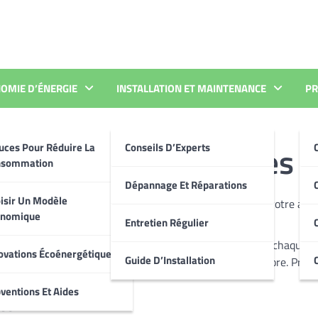
OMIE D’ÉNERGIE
INSTALLATION ET MAINTENANCE
PR
Meilleures Marques
uces Pour Réduire La
Conseils D’Experts
nsommation
Dépannage Et Réparations
isir Un Modèle
otre maison cet été ? Une climatisation murale peut être votre all
onomique
hé, comment savoir laquelle choisir ?
Entretien Régulier
 de climatiseurs muraux disponibles. De Daikin à Toshiba, chaque fa
ovations Écoénergétiques
Guide D’Installation
C
ficacité énergétique, le niveau de bruit, et bien plus encore. Prépa
ventions Et Aides
les