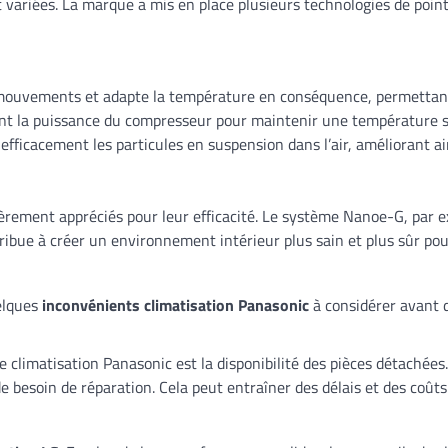
ariées. La marque a mis en place plusieurs technologies de pointe 
 mouvements et adapte la température en conséquence, permettant 
ent la puissance du compresseur pour maintenir une température st
efficacement les particules en suspension dans l’air, améliorant ainsi
ièrement appréciés pour leur efficacité. Le système Nanoe-G, par ex
ntribue à créer un environnement intérieur plus sain et plus sûr pour
elques
inconvénients climatisation Panasonic
à considérer avant d
 climatisation Panasonic est la disponibilité des pièces détachées.
s de besoin de réparation. Cela peut entraîner des délais et des coû