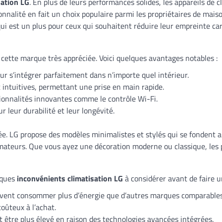
sation LG
. En plus de leurs performances solides, les appareils de 
nnalité en fait un choix populaire parmi les propriétaires de mais
i est un plus pour ceux qui souhaitent réduire leur empreinte ca
ette marque très appréciée. Voici quelques avantages notables :
r s’intégrer parfaitement dans n’importe quel intérieur.
t intuitives, permettant une prise en main rapide.
ionnalités innovantes comme le contrôle Wi-Fi.
 leur durabilité et leur longévité.
e. LG propose des modèles minimalistes et stylés qui se fondent a
teurs. Que vous ayez une décoration moderne ou classique, les pr
lques
inconvénients climatisation LG
à considérer avant de faire un
vent consommer plus d’énergie que d’autres marques comparables
oûteux à l’achat.
 être plus élevé en raison des technologies avancées intégrées.