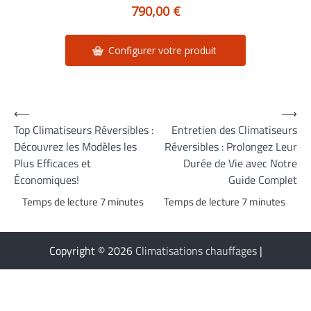
790,00 €
Configurer votre produit
Navigation
⟵
⟶
Top Climatiseurs Réversibles :
Entretien des Climatiseurs
de
Découvrez les Modèles les
Réversibles : Prolongez Leur
l’article
Plus Efficaces et
Durée de Vie avec Notre
Économiques!
Guide Complet
Copyright © 2026
Climatisations chauffages
|